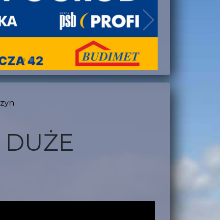
czyn
I DUŻE