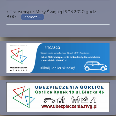
» Transmisja z Mszy Świętej 16.03.2020 godz.
8:00
Zobacz →