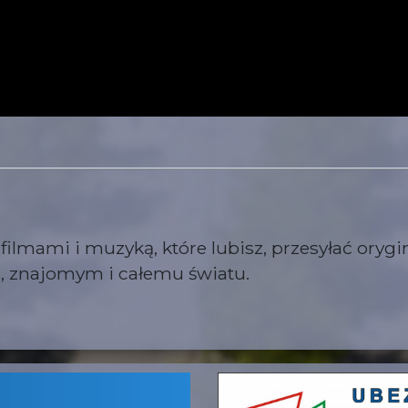
lmami i muzyką, które lubisz, przesyłać orygin
m, znajomym i całemu światu.