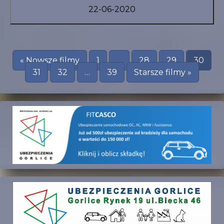
22-06-2020
« Nowsze filmy
1
…
28
29
30
31
32
…
39
Starsze filmy »